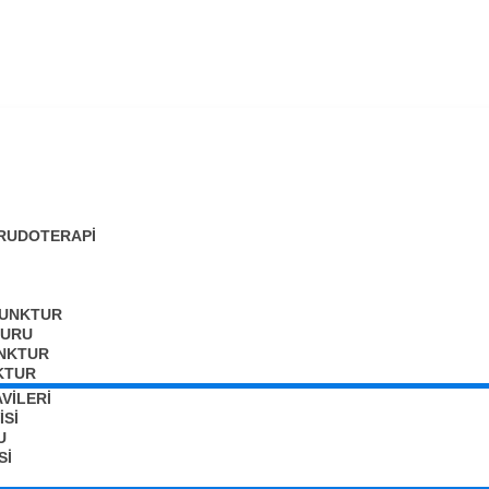
I
HIRUDOTERAPI
UNKTUR
TURU
UNKTUR
KTUR
VİLERİ
ISI
U
SI