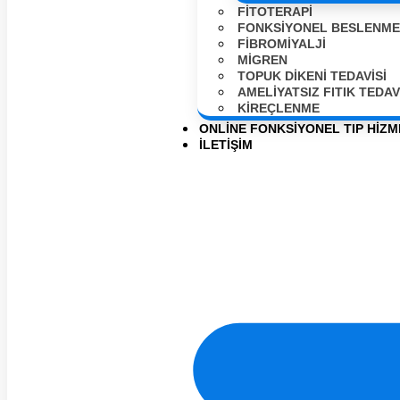
FITOTERAPI
FONKSIYONEL BESLENME
FIBROMIYALJI
MIGREN
TOPUK DIKENI TEDAVISI
AMELIYATSIZ FITIK TEDAV
KIREÇLENME
ONLINE FONKSIYONEL TIP HIZM
İLETIŞIM