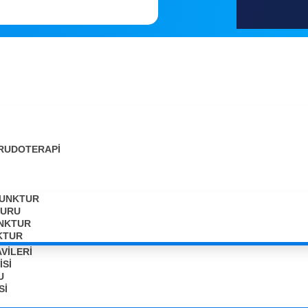
I
HIRUDOTERAPI
UNKTUR
TURU
UNKTUR
KTUR
VİLERİ
ISI
U
SI