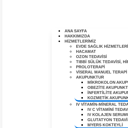
ANA SAYFA
HAKKIMIZDA
HIZMETLERIMIZ
EVDE SAĞLIK HIZMETLER
HACAMAT
OZON TEDAVISI
TIBBI SÜLÜK TEDAVISI, 
PROLOTERAPI
VISERAL MANUEL TERAPI
AKUPUNKTUR
MIKROKOLON AKUP
OBEZITE AKUPUNK
İNFERTILITE AKUP
KOZMETIK AKUPUN
IV VİTAMİN-MİNERAL TEDA
IV C VITAMINI TEDAV
IV KOLAJEN SERUM
GLUTATYON TEDAVI
MYERS KOKTEYLİ