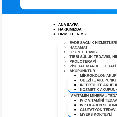
ANA SAYFA
HAKKIMIZDA
HIZMETLERIMIZ
EVDE SAĞLIK HIZMETLER
HACAMAT
OZON TEDAVISI
TIBBI SÜLÜK TEDAVISI, 
PROLOTERAPI
VISERAL MANUEL TERAPI
AKUPUNKTUR
MIKROKOLON AKUP
OBEZITE AKUPUNK
İNFERTILITE AKUP
KOZMETIK AKUPUN
IV VİTAMİN-MİNERAL TEDA
IV C VITAMINI TEDAV
IV KOLAJEN SERUM
GLUTATYON TEDAVI
MYERS KOKTEYLİ