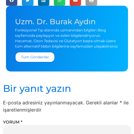
Uzm. Dr. Burak Aydın
Fonksiyonel Tıp alanında uzmanından bilgileri Blog
sayfamızda paylaşıyor ve sizleri bilgilendiriyoruz.
Hacamat, Ozon Tedavisi ve Glutatyon başta olmak üzere
tüm alternatif tıbbın bilgilerine sayfamızdan ulaşabilirsiniz.
Tüm Gönderiler
Bir yanıt yazın
E-posta adresiniz yayınlanmayacak.
Gerekli alanlar
*
ile
işaretlenmişlerdir
YORUM
*