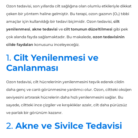
Ozon tedavisi, son yıllarda cilt sağlığına olan olumlu etkileriyle dikkat
çeken bir yöntem haline gelmiştir. Bu terapi, ozon gazının (O₃) tıbbi
amaçlar için kullanıldığı bir tedavi biçimidir. Ozon tedavisi,
cilt
yenilenmesi
,
akne tedavisi
ve
cilt tonunun düzeltilmesi
gibi pek
çok alanda fayda sağlamaktadır. Bu makalede,
ozon tedavisinin
cilde faydaları
konusunu inceleyeceğiz.
1.
Cilt Yenilenmesi ve
Canlanması
Ozon tedavisi, cilt hücrelerinin yenilenmesini teşvik ederek cildin
daha genç ve canlı görünmesine yardımcı olur. Ozon, ciltteki oksijen
seviyesini artırarak hücrelerin daha hızlı yenilenmesini sağlar. Bu
sayede, ciltteki ince çizgiler ve kırışıklıklar azalır, cilt daha pürüzsüz
ve parlak bir görünüm kazanır.
2.
Akne ve Sivilce Tedavisi