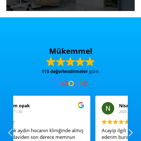
Mükemmel
113 değerlendirmeler
göre.
Nisa Yudum Çiçek
2023-11-29
ış
Acayip ilgili Sümeyye hanıma cook teşekkür
Bu
ederim buraya tek gelme sebebimiz
ön