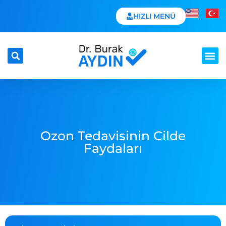
HIZLI MENÜ
Ozon Tedavisinin Cilde
Faydaları