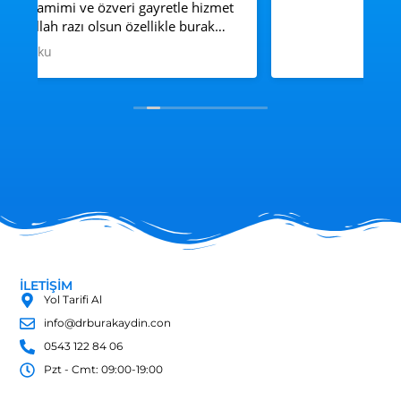
so
ho
il
Da
ve
gı
y
gü
so
İLETİŞİM
Yol Tarifi Al
info@drburakaydin.con
0543 122 84 06
Pzt - Cmt: 09:00-19:00