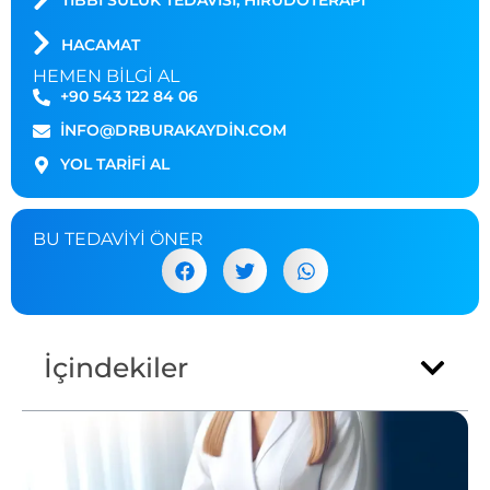
TIBBI SÜLÜK TEDAVISI, HIRUDOTERAPI
HACAMAT
HEMEN BILGI AL
+90 543 122 84 06
INFO@DRBURAKAYDIN.COM
YOL TARİFİ AL
BU TEDAVIYI ÖNER
İçindekiler