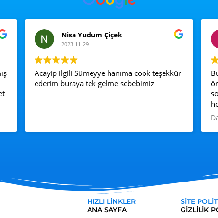
Nisa Yudum Çiçek
2023-11-29
ış
Acayip ilgili Sümeyye hanıma cook teşekkür
Bu
ederim buraya tek gelme sebebimiz
ön
so
ho
il
Da
ve
gı
yö
gü
so
HIZLI LINKLER
SITE POLI
ANA SAYFA
GIZLILIK P