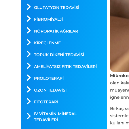
GLUTATYON TEDAVISI
FIBROMIYALJI
NÖROPATIK AĞRILAR
KIREÇLENME
TOPUK DIKENI TEDAVISI
AMELIYATSIZ FITIK TEDAVILERI
Mikroko
PROLOTERAPI
olan kalı
muayene 
OZON TEDAVISI
iğnelenme
FITOTERAPI
Birkaç s
IV VİTAMİN-MİNERAL
sistemle 
TEDAVİLERİ
kullanılm