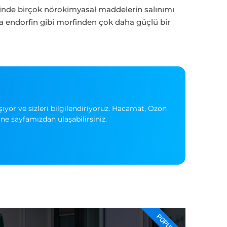
beyinde birçok nörokimyasal maddelerin salınımı
a endorfin gibi morfinden çok daha güçlü bir
yor ve sizleri bilgilendiriyoruz. Hacamat, Ozon
ne sayfamızdan ulaşabilirsiniz.
POPÜLER