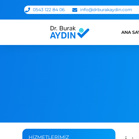
0543 122 84 06
info@drburakaydin.com
ANA SA
HIZMETLERIMIZ