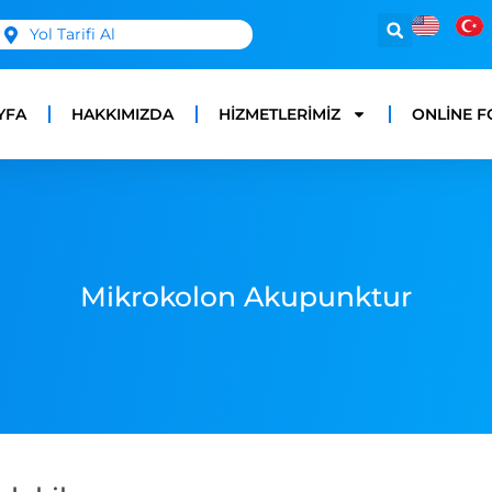
Yol Tarifi Al
YFA
HAKKIMIZDA
HIZMETLERIMIZ
ONLINE F
Mikrokolon Akupunktur