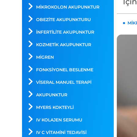
İçi
MIKROKOLON AKUPUNKTUR
OBEZITE AKUPUNKTURU
MIK
İNFERTILITE AKUPUNKTUR
KOZMETIK AKUPUNKTUR
MIGREN
FONKSIYONEL BESLENME
VISERAL MANUEL TERAPI
AKUPUNKTUR
MYERS KOKTEYLİ
IV KOLAJEN SERUMU
IV C VITAMINI TEDAVISI