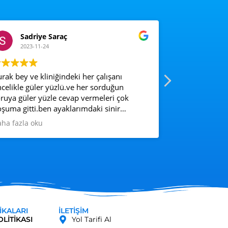
Sadriye Saraç
Nimet 
2023-11-24
2023-11-
rak bey ve kliniğindeki her çalışanı
Dr Burak beyi t
celikle güler yüzlü.ve her sorduğun
güzel bir orta
ruya güler yüzle cevap vermeleri çok
Sümeyye Hanım 
şuma gitti.ben ayaklarımdaki sinir
herşey için te
tihaplanması için gittim .Ozon tedavi için
ha fazla oku
 her yerimdeki ağrılar için gereken tüm
da takviyeleri ve diyetisyen hanıma
nlendirdi.diyetisyen merve hanım ise
ler yüzü ile her şeyi
rabiliyosun.hepsinden Allah razı olsun.
TIKALARI
İLETİŞİM
OLITIKASI
Yol Tarifi Al