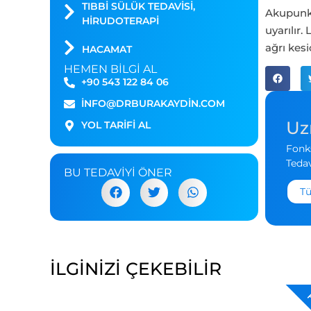
TIBBI SÜLÜK TEDAVISI,
Akupunkt
HIRUDOTERAPI
uyarılır
ağrı kes
HACAMAT
HEMEN BILGI AL
+90 543 122 84 06
INFO@DRBURAKAYDIN.COM
Uz
YOL TARİFİ AL
Fonks
Tedav
BU TEDAVIYI ÖNER
Tü
İLGİNİZİ ÇEKEBİLİR
P