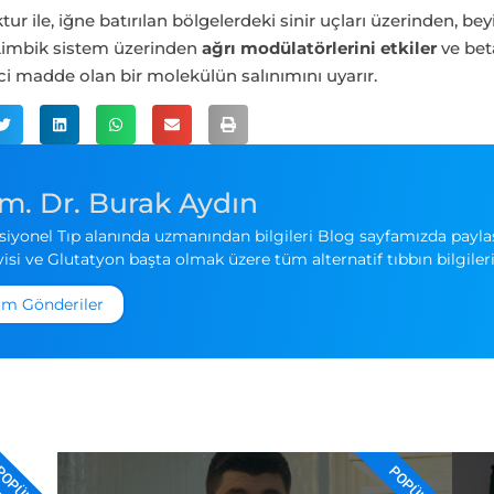
ur ile, iğne batırılan bölgelerdeki sinir uçları üzerinden, 
. Limbik sistem üzerinden
ağrı modülatörlerini etkiler
ve bet
ici madde olan bir molekülün salınımını uyarır.
m. Dr. Burak Aydın
iyonel Tıp alanında uzmanından bilgileri Blog sayfamızda paylaşı
isi ve Glutatyon başta olmak üzere tüm alternatif tıbbın bilgileri
m Gönderiler
OPÜLER
POPÜLER