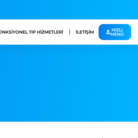
HIZLI
ONKSIYONEL TIP HIZMETLERI
İLETIŞIM
MENÜ