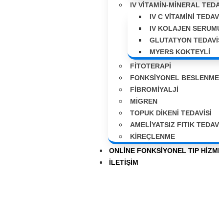
IV VİTAMİN-MİNERAL TEDA
IV C VITAMINI TEDAV
IV KOLAJEN SERUM
GLUTATYON TEDAVI
MYERS KOKTEYLİ
FITOTERAPI
FONKSIYONEL BESLENME
FIBROMIYALJI
MIGREN
TOPUK DIKENI TEDAVISI
AMELIYATSIZ FITIK TEDAV
KIREÇLENME
ONLINE FONKSIYONEL TIP HIZM
İLETIŞIM