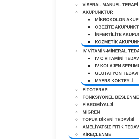
VISERAL MANUEL TERAPI
AKUPUNKTUR
MIKROKOLON AKUP
OBEZITE AKUPUNK
İNFERTILITE AKUP
KOZMETIK AKUPUN
IV VİTAMİN-MİNERAL TEDA
IV C VITAMINI TEDAV
IV KOLAJEN SERUM
GLUTATYON TEDAVI
MYERS KOKTEYLİ
FITOTERAPI
FONKSIYONEL BESLENME
FIBROMIYALJI
MIGREN
TOPUK DIKENI TEDAVISI
AMELIYATSIZ FITIK TEDAV
KIREÇLENME