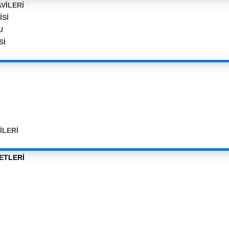
VİLERİ
ISI
U
SI
ILERI
ETLERI