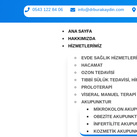
0543 122 84 06
info@drburakaydin.com
ANA SAYFA
HAKKIMIZDA
HIZMETLERIMIZ
EVDE SAĞLIK HIZMETLER
HACAMAT
OZON TEDAVISI
TIBBI SÜLÜK TEDAVISI, 
PROLOTERAPI
VISERAL MANUEL TERAPI
AKUPUNKTUR
MIKROKOLON AKUP
OBEZITE AKUPUNK
İNFERTILITE AKUP
KOZMETIK AKUPUN