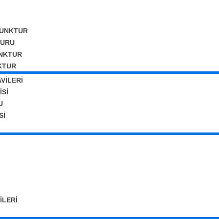
UNKTUR
TURU
UNKTUR
KTUR
VİLERİ
ISI
U
SI
ILERI