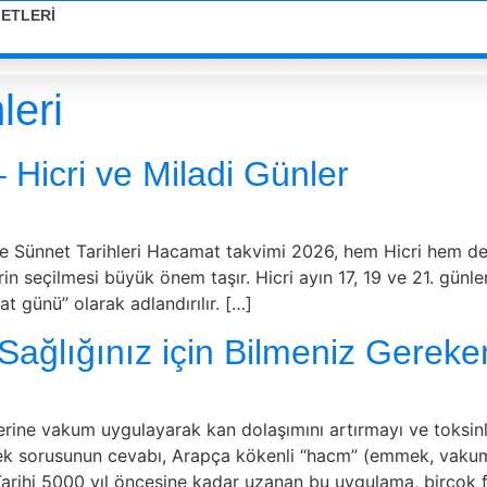
METLERI
leri
Hicri ve Miladi Günler
 Sünnet Tarihleri Hacamat takvimi 2026, hem Hicri hem de M
in seçilmesi büyük önem taşır. Hicri ayın 17, 19 ve 21. günle
at günü” olarak adlandırılır. […]
ağlığınız için Bilmeniz Gereke
erine vakum uygulayarak kan dolaşımını artırmayı ve toksinle
ek sorusunun cevabı, Arapça kökenli “hacm” (emmek, vakuml
 Tarihi 5000 yıl öncesine kadar uzanan bu uygulama, birçok f