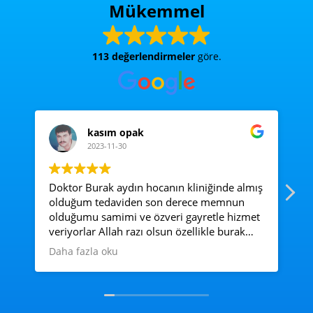
Mükemmel
113 değerlendirmeler
göre.
kasım opak
2023-11-30
Doktor Burak aydın hocanın kliniğinde almış
Ac
olduğum tedaviden son derece memnun
e
olduğumu samimi ve özveri gayretle hizmet
veriyorlar Allah razı olsun özellikle burak
hocadan ve diyetisyen Merve hanıma çok
Daha fazla oku
çok teşekkür ediyorum çokyakın ilgi ve
alakalarından dolayı
Özellikli diyetisyen Merve hanım çok
muhteşem elinize sağlık dalınızda çok