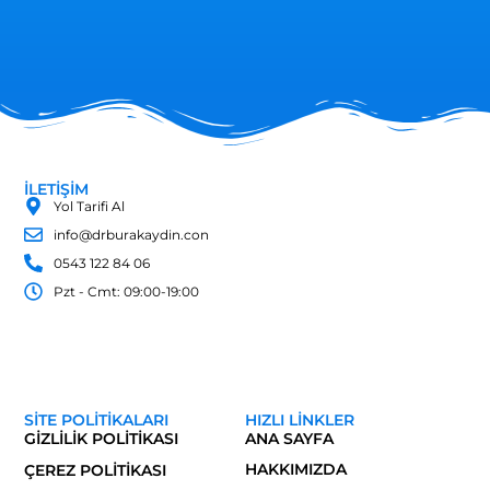
iyisiniz başarılar dilerim herkese tavsiye
ediyorum ha birde unutmadan bana göre
güler yüzlü insanlara yakınlığıyla süper bir
hemşiremiz var Sümeyye hanım bana çok
emeği var Allah senden razı olsun rabbim
sizi yormasın Sümeyye hanım hepinize
esenlikler diliyorum...
İLETİŞİM
Yol Tarifi Al
info@drburakaydin.con
0543 122 84 06
Pzt - Cmt: 09:00-19:00
SITE POLITIKALARI
HIZLI LINKLER
GIZLILIK POLITIKASI
ANA SAYFA
HAKKIMIZDA
ÇEREZ POLITIKASI