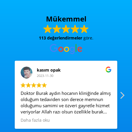
Mükemmel
113 değerlendirmeler
göre.
kasım opak
2023-11-30
Doktor Burak aydın hocanın kliniğinde almış
Ac
olduğum tedaviden son derece memnun
e
olduğumu samimi ve özveri gayretle hizmet
veriyorlar Allah razı olsun özellikle burak
hocadan ve diyetisyen Merve hanıma çok
Daha fazla oku
çok teşekkür ediyorum çokyakın ilgi ve
alakalarından dolayı