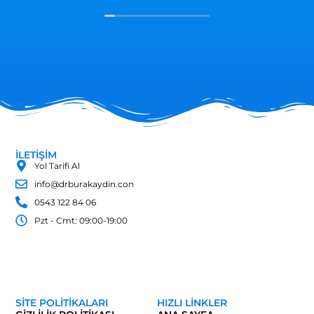
Özellikli diyetisyen Merve hanım çok
muhteşem elinize sağlık dalınızda çok
iyisiniz başarılar dilerim herkese tavsiye
ediyorum ha birde unutmadan bana göre
güler yüzlü insanlara yakınlığıyla süper bir
hemşiremiz var Sümeyye hanım bana çok
emeği var Allah senden razı olsun rabbim
sizi yormasın Sümeyye hanım hepinize
esenlikler diliyorum...
İLETİŞİM
Yol Tarifi Al
info@drburakaydin.con
0543 122 84 06
Pzt - Cmt: 09:00-19:00
SITE POLITIKALARI
HIZLI LINKLER