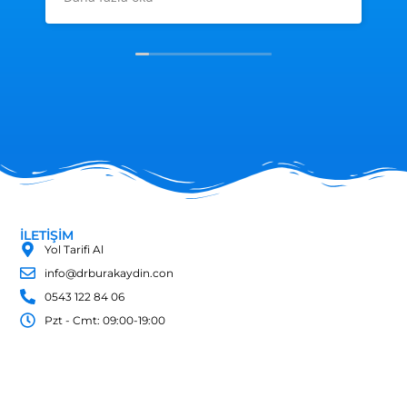
çok teşekkür ediyorum çokyakın ilgi ve
alakalarından dolayı
Özellikli diyetisyen Merve hanım çok
muhteşem elinize sağlık dalınızda çok
iyisiniz başarılar dilerim herkese tavsiye
ediyorum ha birde unutmadan bana göre
güler yüzlü insanlara yakınlığıyla süper bir
hemşiremiz var Sümeyye hanım bana çok
emeği var Allah senden razı olsun rabbim
sizi yormasın Sümeyye hanım hepinize
esenlikler diliyorum...
İLETİŞİM
Yol Tarifi Al
info@drburakaydin.con
0543 122 84 06
Pzt - Cmt: 09:00-19:00