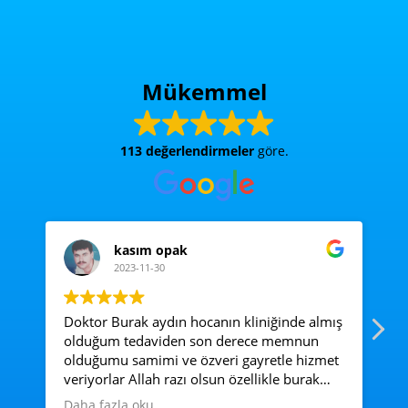
Mükemmel
113 değerlendirmeler
göre.
kasım opak
2023-11-30
Doktor Burak aydın hocanın kliniğinde almış
Ac
olduğum tedaviden son derece memnun
e
olduğumu samimi ve özveri gayretle hizmet
veriyorlar Allah razı olsun özellikle burak
hocadan ve diyetisyen Merve hanıma çok
Daha fazla oku