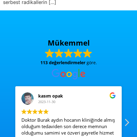
serbest radikallerin […]
Mükemmel
113 değerlendirmeler
göre.
kasım opak
2023-11-30
Doktor Burak aydın hocanın kliniğinde almış
Ac
olduğum tedaviden son derece memnun
e
olduğumu samimi ve özveri gayretle hizmet