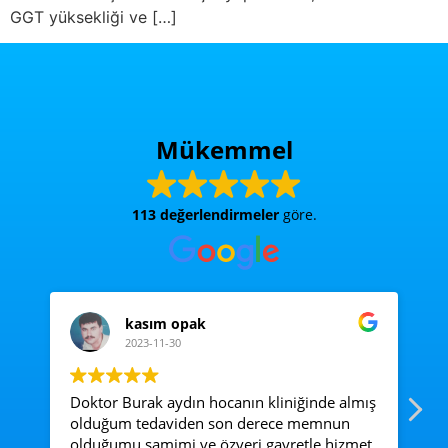
GGT yüksekliği ve […]
Mükemmel
113 değerlendirmeler
göre.
kasım opak
2023-11-30
Doktor Burak aydın hocanın kliniğinde almış
Ac
olduğum tedaviden son derece memnun
e
olduğumu samimi ve özveri gayretle hizmet