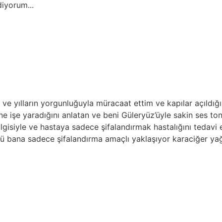
.
arın yorgunluğuyla müracaat ettim ve kapılar açıldığı anda b
adığını anlatan ve beni Güleryüz’üyle sakin ses tonuyla ra
 hastaya sadece şifalandırmak hastalığını tedavi edip rahat
 sadece şifalandırma amaçlı yaklaşıyor karaciğer yağlanmas