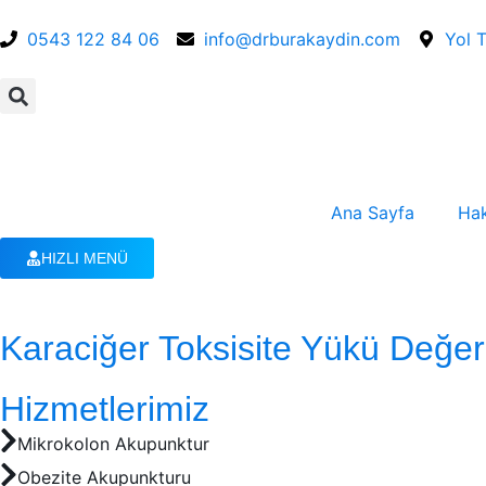
0543 122 84 06
info@drburakaydin.com
Yol T
Ana Sayfa
Ha
HIZLI MENÜ
Karaciğer Toksisite Yükü Değe
Hizmetlerimiz
Mikrokolon Akupunktur
Obezite Akupunkturu