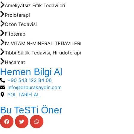
Ameliyatsız Fıtık Tedavileri
Proloterapi
Ozon Tedavisi
Fitoterapi
IV VİTAMİN-MİNERAL TEDAVİLERİ
Tıbbi Sülük Tedavisi, Hirudoterapi
Hacamat
Hemen Bilgi Al
+90 543 122 84 06
info@drburakaydin.com
YOL TARİFİ AL
Bu TeSTi Öner