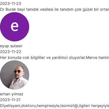
-23
 beyi tanıdık vesilesi ile tanıdım çok güzel bir ortam Dr 
asır
-22
da cok bilgililer ve yardimci oluyorlar.Merve hanima ilgisi v
ılmaz
-21
eni,doktoru,hemşiresiyle,tezmizliği,ilgileri herşeyiyle on