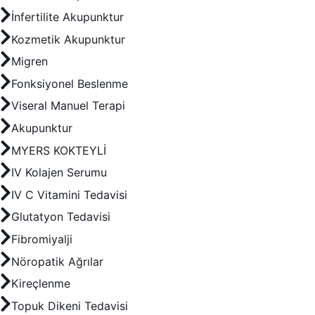
İnfertilite Akupunktur
Kozmetik Akupunktur
Migren
Fonksiyonel Beslenme
Viseral Manuel Terapi
Akupunktur
MYERS KOKTEYLİ
IV Kolajen Serumu
IV C Vitamini Tedavisi
Glutatyon Tedavisi
Fibromiyalji
Nöropatik Ağrılar
Kireçlenme
Topuk Dikeni Tedavisi