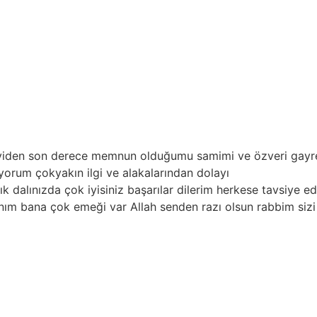
 derece memnun olduğumu samimi ve özveri gayretle hizmet 
yakın ilgi ve alakalarından dolayı
ızda çok iyisiniz başarılar dilerim herkese tavsiye ediyoru
 çok emeği var Allah senden razı olsun rabbim sizi yorması