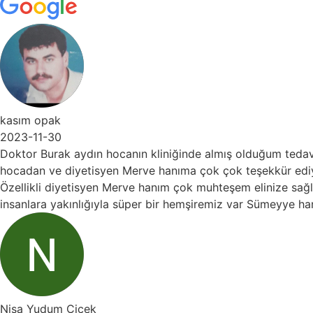
pak
-30
urak aydın hocanın kliniğinde almış olduğum tedaviden son
 ve diyetisyen Merve hanıma çok çok teşekkür ediyorum çok
i diyetisyen Merve hanım çok muhteşem elinize sağlık dalın
a yakınlığıyla süper bir hemşiremiz var Sümeyye hanım bana
dum Çiçek