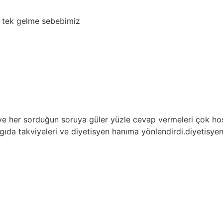
lme sebebimiz
sorduğun soruya güler yüzle cevap vermeleri çok hoşuma gitti
viyeleri ve diyetisyen hanıma yönlendirdi.diyetisyen merve h