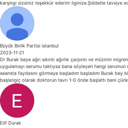
ı sizsiniz teşekkür ederim ilginize.Şiddetle tavsiye ediyorum..
rlik Partisi istanbul
-21
 beye ağrı sıkıntı ağırlık çarpıntı ve müzmin migren ve yıll
yı serumu taktıysa bana söyleyen hangi serumun ne işe yar
faydasını görmeye başladım başladım Burak bey bilgisiyle ve
ç olarak doktorun tavrı 1-0 önde başlattı beni çünkü bana
ak