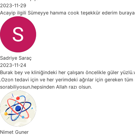
-29
ilgili Sümeyye hanıma cook teşekkür ederim buraya tek ge
 Saraç
-24
y ve kliniğindeki her çalışanı öncelikle güler yüzlü.ve her 
davi için ve her yerimdeki ağrılar için gereken tüm gıda tak
yosun.hepsinden Allah razı olsun.
uner